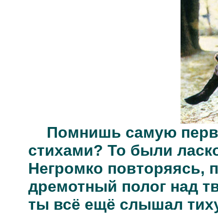
Помнишь самую перв
стихами? То были ласк
Негромко повторяясь, п
дремотный полог над тв
ты всё ещё слышал тих